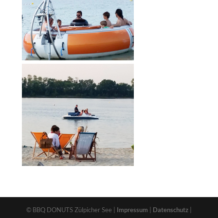
© BBQ DONUTS Zülpicher See |
Impressum
|
Datenschutz
|