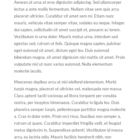
Aenean at urna at eros dignissim adipiscing. Sed ullamcorper
lectus a ante mollis fermentum. Nullam vitae sem quis arcu
placerat ultricies. Curabitur sit amet sem mi. Etiam nunc
mauris, vehicula vitae semper vitae, sodales eu neque. Integer
dui sapien, sollicitudin sit amet suscipit et, posuere ac lorem.
Vestibulum in urna dolor. Mauris metus urna, interdum sed
egestas sed, rutrum ut felis. Quisque magna sapien, pulvinar
eget euismod sit amet, dictum eget leo. Duis euismod
bibendum magna, sit amet dignissim nisi mattis sit amet. Proin
vulputate nisl ut nunc varius euismod. Nulla elementum
molestie iaculis.
Maecenas dapibus arcu ut nisl eleifend elementum. Morbi
turpis magna, placerat ut ultricies vel, malesuada non massa.
Class aptent taciti sociosqu ad litora torquent per conubia
nostra, per inceptos himenaeos. Curabitur in ligula leo. Duis
pharetra semper turpis, pellentesque porttitor magna molestie
a. Cras in dolor enim. Proin orci risus, faucibus non semper a,
rutrum ut quam. Curabitur imperdiet fringilla velit, et feugiat
metus dignissim in. Suspendisse potenti. Vestibulum id massa
arcu, eu lacinia odio. Mauris facilisis hendrerit nibh, non