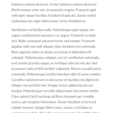
habitasse platea dictumst. In hac habitasse platea dictumst.
Morbi tempor enim nisl, id venenatis magna. Praesent eget
velit eget neque faucibus tincidunt id quis dui. Donec mattis
scelerisque leo, eget ullamcorper tortor tincidunt eu.
Vestibulum vel facilisis nulla. Pellentesque eget neque non
augue condimentum posuere a ac augue. Praesent eu dolor
orci. Nulla consequat placerat tortor sed semper. Praesent
dapibus odio non velit aliquet vitae tincidunt orci commodo.
Nunc egestas tellus ut neque accumsan in bibendum elit
volutpat. Pellentesque volutpat, orci et vestibulum commodo,
erat mauris gravida augue, eu tristique odio nisi nec dui. Sed
accumsan nulla et felis facilisis vulputate. Mauris suscipit porta
commodo. Pellentesque mattis interdum nibh sit amet sodales.
Curabitur euismod sem in dui cursus et faucibus leo dignissim.
Integer non porttitor leo. Integer luctus adipiscing dui nec
tempor. Pellentesque convallis ullamcorper dui ornare mattis.
Class aptent taciti sociosqu ad litora torquent per conubia
nostra, per inceptos himenaeos. Donec tincidunt urna in est
sodales tempor. Integer libero nunc, auctor a tristique ut,