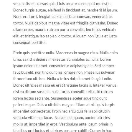
venenatis est cursus quis. Duis ornare consequat molestie.
Donec turpis augue, eleifend in tincidunt at, hendrerit id ipsum.
Nunc erat orci, feugiat cursus porta accumsan, venenatis ac
tortor. Nulla dapibus magna vitae est fringilla dignissim. Donec
ullamcorper, mauris rutrum porta convallis, leo tellus vehicula
elit, et tristique leo sapien id tortor. Aliquam non ligula et justo
consequat porttitor.
Proin quis porttitor nulla. Maecenas in magna risus. Nulla enim
urna, sagittis dignissim egestas ac, sodales ac nulla. Lorem
ipsum dolor sit amet, consectetur adipiscing elit. Sed semper
faucibus elit, non tincidunt nisl ornare non. Phasellus pulvinar
fermentum ultrices. Nulla a tellus dui, sit amet feugiat odio.
Donec ultricies massa eu erat tristique facilisis. Integer varius,
nisi eu dictum suscipit, nulla turpis convallis tellus, id rutrum
lorem lectus sed ante. Suspendisse scelerisque tincidunt
pellentesque. Duis a ultricies magna. Etiam at nisi quis turpis
imperdiet consectetur. Proin nec arcu quis felis sollicitudin
vehicula vitae nec lacus. Nullam est quam, auctor ultricies
mollis ut, imperdiet in eros. Vestibulum ante ipsum primis in
faucibus orci luctus et ultrices posuere cubilia Curae; In hac